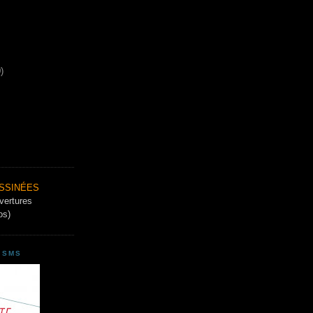
)
ESSINÉES
uvertures
os)
 SMS