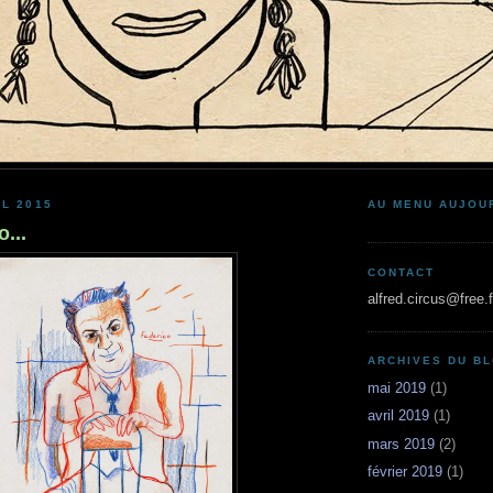
IL 2015
AU MENU AUJOU
o...
CONTACT
alfred.circus@free.f
ARCHIVES DU B
mai 2019
(1)
avril 2019
(1)
mars 2019
(2)
février 2019
(1)