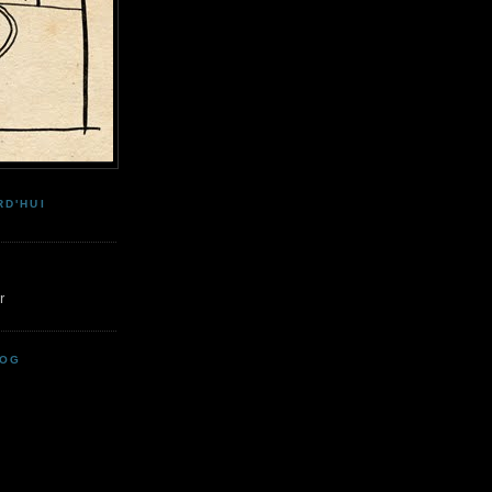
RD'HUI
r
LOG