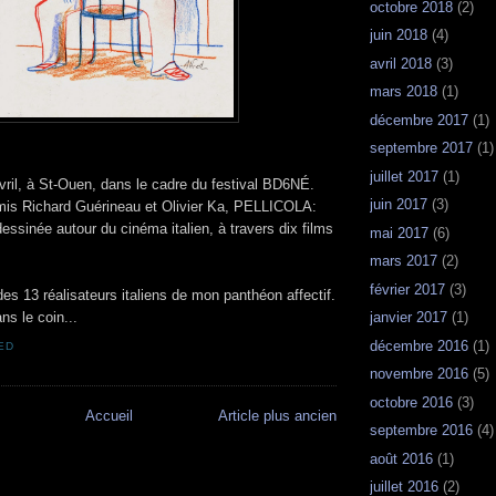
octobre 2018
(2)
juin 2018
(4)
avril 2018
(3)
mars 2018
(1)
décembre 2017
(1)
septembre 2017
(1)
juillet 2017
(1)
ril, à St-Ouen, dans le cadre du festival BD6NÉ.
juin 2017
(3)
mis Richard Guérineau et Olivier Ka, PELLICOLA:
ssinée autour du cinéma italien, à travers dix films
mai 2017
(6)
mars 2017
(2)
février 2017
(3)
es 13 réalisateurs italiens de mon panthéon affectif.
s le coin...
janvier 2017
(1)
décembre 2016
(1)
ED
novembre 2016
(5)
octobre 2016
(3)
Accueil
Article plus ancien
septembre 2016
(4)
août 2016
(1)
juillet 2016
(2)